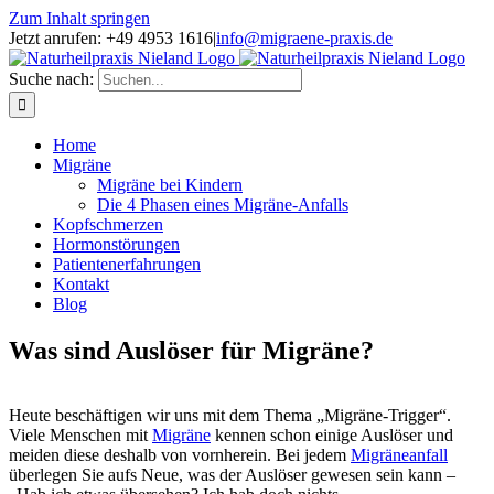
Zum Inhalt springen
Jetzt anrufen: +49 4953 1616
|
info@migraene-praxis.de
Suche nach:
Home
Migräne
Migräne bei Kindern
Die 4 Phasen eines Migräne-Anfalls
Kopfschmerzen
Hormonstörungen
Patientenerfahrungen
Kontakt
Blog
Was sind Auslöser für Migräne?
Heute beschäftigen wir uns mit dem Thema „Migräne-Trigger“.
Viele Menschen mit
Migräne
kennen schon einige Auslöser und
meiden diese deshalb von vornherein. Bei jedem
Migräneanfall
überlegen Sie aufs Neue, was der Auslöser gewesen sein kann –