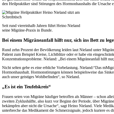
den Heilpraktiker sind Störungen des Hormonhaushalts die Ursache e
Seit rund viereinhalb Jahren führt Heino Nieland
seine Migräne-Praxis in Bunde.
Bei einem Migräneanfall hilft nur, sich ins Bett zu l
Rund zehn Prozent der Bevölkerung leiden laut Nieland unter Migräne
Patient zum Beispiel Kreise, Lichtblitze oder er habe ein eingeschr
Konzentrationsprobleme. Nieland: „Bei einem Migräneanfall hilft nur,
Nicht selten gebe es eine erbliche Vorbelastung. Nieland:“Das mMigrä
Hormonhaushalt. Hormonstörungen können beispielsweise das Sinken d
auch unser geistiges Wohlbefinden“, so Nieland.
„Es ist ein Teufelskreis“
Frauen seien von Migräne häufiger betroffen als Männer – schon alle
zweiten Zyklushälfte, also kurz vor Beginn der Periode, über Migrä
bekämpfen aber nicht die Ursache“, sagt Heino Nieland. Viele Medika
unterbreche das Medikament die Schmerzsignale, jedoch kuriere es die 