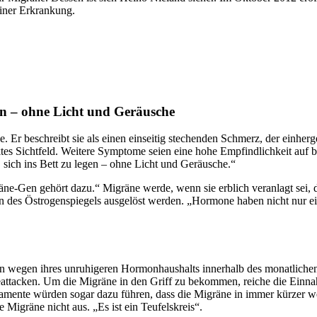
iner Erkrankung.
egen – ohne Licht und Geräusche
. Er beschreibt sie als einen einseitig stechenden Schmerz, der einh
änktes Sichtfeld. Weitere Symptome seien eine hohe Empfindlichkeit a
 sich ins Bett zu legen – ohne Licht und Geräusche.“
ne-Gen gehört dazu.“ Migräne werde, wenn sie erblich veranlagt sei, d
es Östrogenspiegels ausgelöst werden. „Hormone haben nicht nur einen
in wegen ihres unruhigeren Hormonhaushalts innerhalb des monatlichen
neattacken. Um die Migräne in den Griff zu bekommen, reiche die Einn
mente würden sogar dazu führen, dass die Migräne in immer kürzer wer
Migräne nicht aus. „Es ist ein Teufelskreis“.