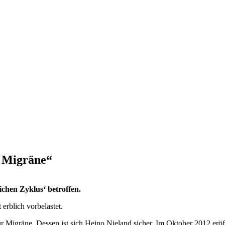
n Migräne“
ichen Zyklus‘ betroffen.
 erblich vorbelastet.
r Migräne. Dessen ist sich Heino Nieland sicher. Im Oktober 2012 eröf