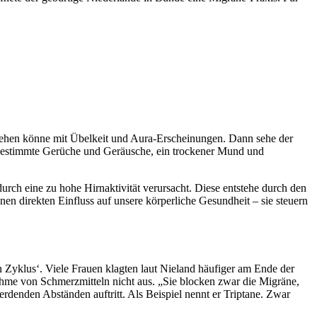
ergehen könne mit Übelkeit und Aura-Erscheinungen. Dann sehe der
uf bestimmte Gerüche und Geräusche, ein trockener Mund und
urch eine zu hohe Hirnaktivität verursacht. Diese entstehe durch den
 direkten Einfluss auf unsere körperliche Gesundheit – sie steuern
 Zyklus‘. Viele Frauen klagten laut Nieland häufiger am Ende der
ahme von Schmerzmitteln nicht aus. „Sie blocken zwar die Migräne,
denden Abständen auftritt. Als Beispiel nennt er Triptane. Zwar