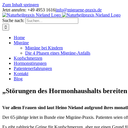
Zum Inhalt springen
Jetzt anrufen: +49 4953 1616
|
info@migraene-praxis.de
Suche nach:
Home
Migräne
Migräne bei Kindern
Die 4 Phasen eines Migräne-Anfalls
Kopfschmerzen
Hormonstörungen
Patientenerfahrungen
Kontakt
Blog
„Störungen des Hormonhaushalts bereite
Vor allem Frauen sind laut Heino Nieland aufgrund ihres monatl
Der 65-jährige leitet in Bunde eine Migräne-Praxis. Patienten seien oft
Es gibt zahlreiche Grüne für Kopfschmerzen, aber nur einen Grund fü