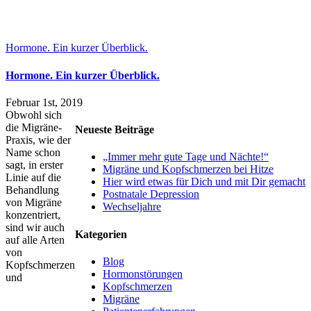
Hormone. Ein kurzer Überblick.
Hormone. Ein kurzer Überblick.
Februar 1st, 2019
Obwohl sich
die Migräne-
Neueste Beiträge
Praxis, wie der
Name schon
„Immer mehr gute Tage und Nächte!“
sagt, in erster
Migräne und Kopfschmerzen bei Hitze
Linie auf die
Hier wird etwas für Dich und mit Dir gemacht
Behandlung
Postnatale Depression
von Migräne
Wechseljahre
konzentriert,
sind wir auch
Kategorien
auf alle Arten
von
Blog
Kopfschmerzen
Hormonstörungen
und
Kopfschmerzen
Migräne