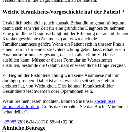
versetzt mich in die Lage, ursächlich zu behandeln.
Welche Krankheits-Vorgeschichte hat der Patient ?
Ursächlich behandeln (auch kausale Behandlung genannt) beginnt
damit, sich sehr viel Zeit für eine gründliche Diagnose zu nehmen.
Eine gründliche Diagnose fängt mit der Erhebung der ausführlichen
Krankengeschichte (Anamnese) an, wozu auch die
Familienanamnese gehört. Wenn ein Patient sich in unserer Praxis
einen Termin für eine erste Untersuchung geben lässt, erhält er ein
Anamneseformular zugesandt, das er in aller Ruhe zu Hause
ausfüllen kann. Müsste er dieses Formular im Wartezimmer
ausfüllen, bestünde die Gefahr, dass er wesentliche Dinge vergisst.
Zu Beginn der Erstuntersuchung wird seine Anamnese mit ihm
durchgesprochen. Dabei ist alles, was sich seit seiner Geburt
ereignet hat, von Wichtigkeit. Dies können Krankheitsbilder,
Gesundheitsbeschwerden oder Operationen sein.
Wenn Sie mehr lesen möchten, können Sie unser
kostenloses
Infopaket anfordern
. Gratis dazu erhalten Sie das Buch „Migräne ist
behandelbar“.
p250853
2016-04-18T10:55:44+02:00
Ähnliche Beiträge