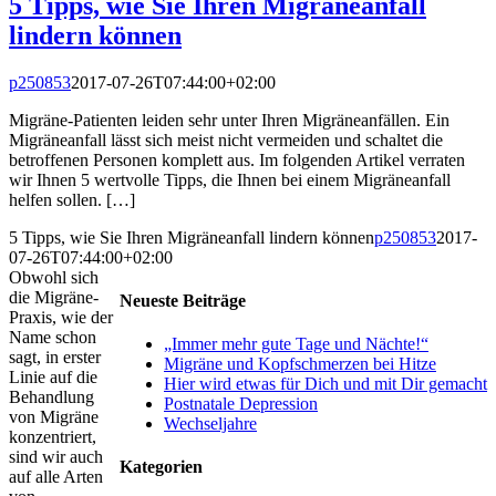
5 Tipps, wie Sie Ihren Migräneanfall
lindern können
p250853
2017-07-26T07:44:00+02:00
Migräne-Patienten leiden sehr unter Ihren Migräneanfällen. Ein
Migräneanfall lässt sich meist nicht vermeiden und schaltet die
betroffenen Personen komplett aus. Im folgenden Artikel verraten
wir Ihnen 5 wertvolle Tipps, die Ihnen bei einem Migräneanfall
helfen sollen. […]
5 Tipps, wie Sie Ihren Migräneanfall lindern können
p250853
2017-
07-26T07:44:00+02:00
Obwohl sich
die Migräne-
Neueste Beiträge
Praxis, wie der
Name schon
„Immer mehr gute Tage und Nächte!“
sagt, in erster
Migräne und Kopfschmerzen bei Hitze
Linie auf die
Hier wird etwas für Dich und mit Dir gemacht
Behandlung
Postnatale Depression
von Migräne
Wechseljahre
konzentriert,
sind wir auch
Kategorien
auf alle Arten