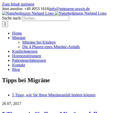
Zum Inhalt springen
Jetzt anrufen: +49 4953 1616
|
info@migraene-praxis.de
Suche nach:
Home
Migräne
Migräne bei Kindern
Die 4 Phasen eines Migräne-Anfalls
Kopfschmerzen
Hormonstörungen
Patientenerfahrungen
Kontakt
Blog
Tipps bei Migräne
5 Tipps, wie Sie Ihren Migräneanfall lindern können
26
07, 2017