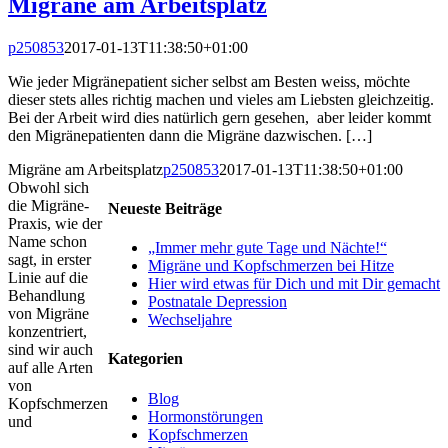
Migräne am Arbeitsplatz
p250853
2017-01-13T11:38:50+01:00
Wie jeder Migränepatient sicher selbst am Besten weiss, möchte
dieser stets alles richtig machen und vieles am Liebsten gleichzeitig.
Bei der Arbeit wird dies natürlich gern gesehen, aber leider kommt
den Migränepatienten dann die Migräne dazwischen. […]
Migräne am Arbeitsplatz
p250853
2017-01-13T11:38:50+01:00
Obwohl sich
die Migräne-
Neueste Beiträge
Praxis, wie der
Name schon
„Immer mehr gute Tage und Nächte!“
sagt, in erster
Migräne und Kopfschmerzen bei Hitze
Linie auf die
Hier wird etwas für Dich und mit Dir gemacht
Behandlung
Postnatale Depression
von Migräne
Wechseljahre
konzentriert,
sind wir auch
Kategorien
auf alle Arten
von
Blog
Kopfschmerzen
Hormonstörungen
und
Kopfschmerzen